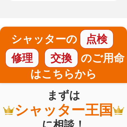
シャッターの
点検
修理
交換
のご用命
はこちらから
まずは
シャッター王国
に相談！