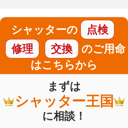
シャッターの
点検
修理
交換
のご用命
はこちらから
まずは
シャッター王国
に相談！