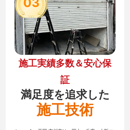
03
施工実績多数＆安心保
証
満足度を追求した
施工技術