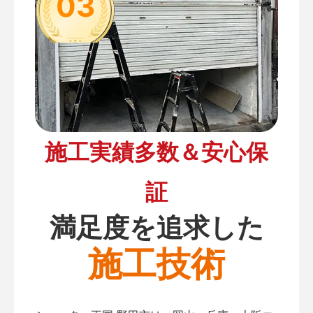
03
施工実績多数＆安心保
証
満足度を追求した
施工技術