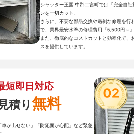
シャッター王国 中郡二宮町では『完全自
ンを一切カット。
さらに、不要な部品交換や過剰な修理を行
で、業界最安水準の修理費用『5,500円～
また、徹底的なコストカットと効率化で、
スを提供しています。
最短即日対応
02
無料
見積り
「車が出せない」「防犯面が心配」など緊急
す。