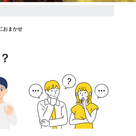
におまかせ
？