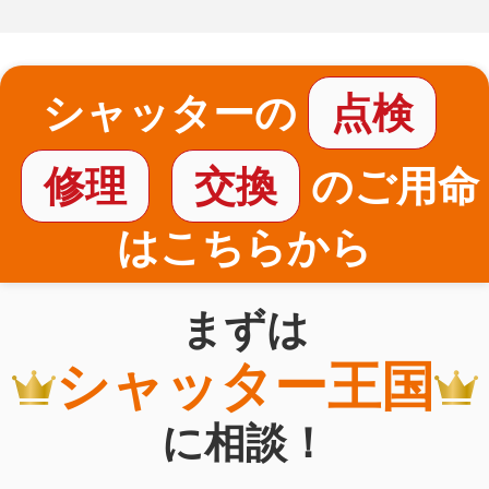
シャッターの
点検
修理
交換
のご用命
はこちらから
まずは
シャッター王国
に相談！