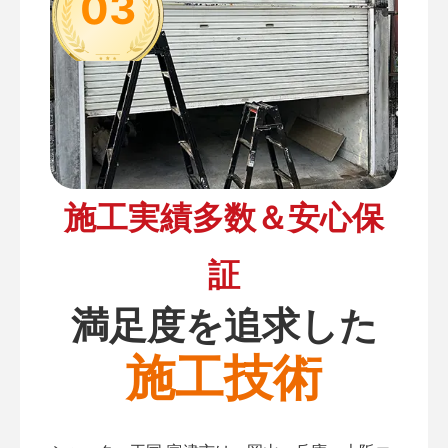
03
施工実績多数＆安心保
証
満足度を追求した
施工技術