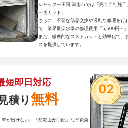
シャッター王国 湖南市では『完全自社施
一切カット。
さらに、不要な部品交換や過剰な修理を行
で、業界最安水準の修理費用『5,500円～
また、徹底的なコストカットと効率化で、
スを提供しています。
最短即日対応
02
無料
見積り
「車が出せない」「防犯面が心配」など緊急
す。