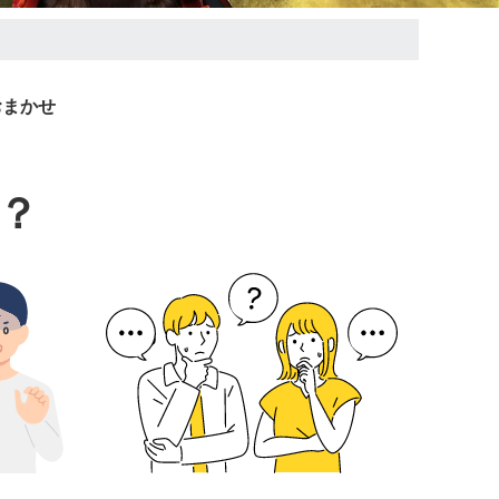
おまかせ
？