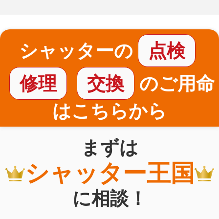
シャッターの
点検
修理
交換
のご用命
はこちらから
まずは
シャッター王国
に相談！