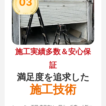
03
施工実績多数＆安心保
証
満足度を追求した
施工技術