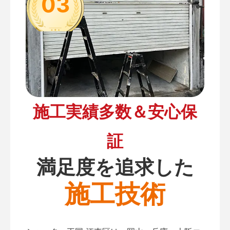
03
施工実績多数＆安心保
証
満足度を追求した
施工技術