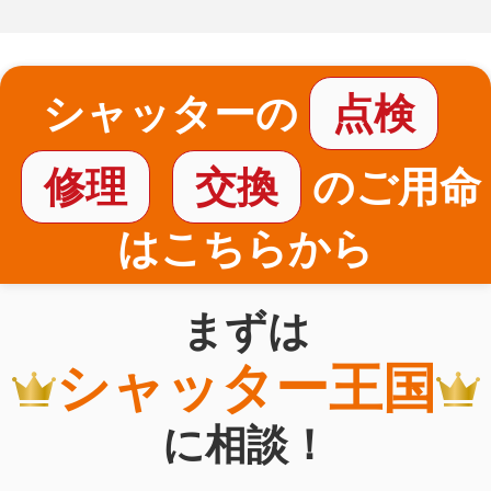
シャッターの
点検
修理
交換
のご用命
はこちらから
まずは
シャッター王国
に相談！