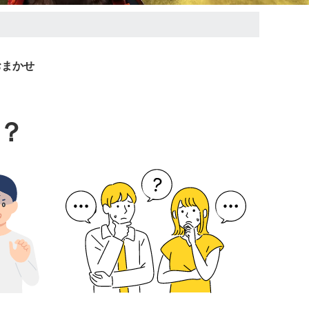
おまかせ
？