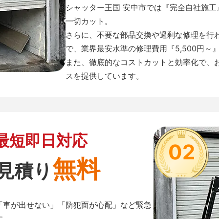
シャッター王国 安中市では『完全自社施
一切カット。
さらに、不要な部品交換や過剰な修理を行
で、業界最安水準の修理費用『5,500円～
また、徹底的なコストカットと効率化で、
スを提供しています。
最短即日対応
02
無料
見積り
「車が出せない」「防犯面が心配」など緊急
す。