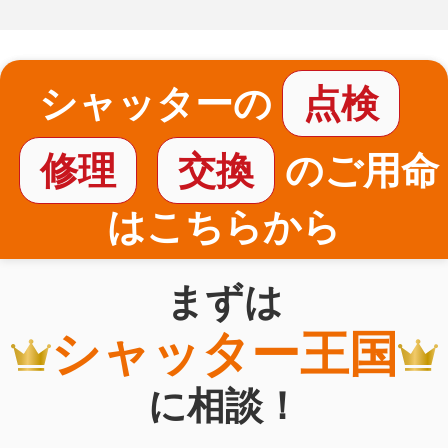
シャッターの
点検
修理
交換
のご用命
はこちらから
まずは
シャッター王国
に相談！