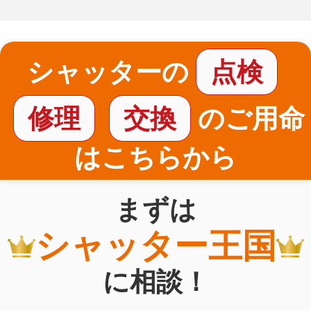
シャッターの
点検
修理
交換
のご用命
はこちらから
まずは
シャッター王国
に相談！