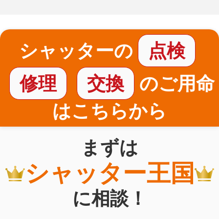
シャッターの
点検
修理
交換
のご用命
はこちらから
まずは
シャッター王国
に相談！