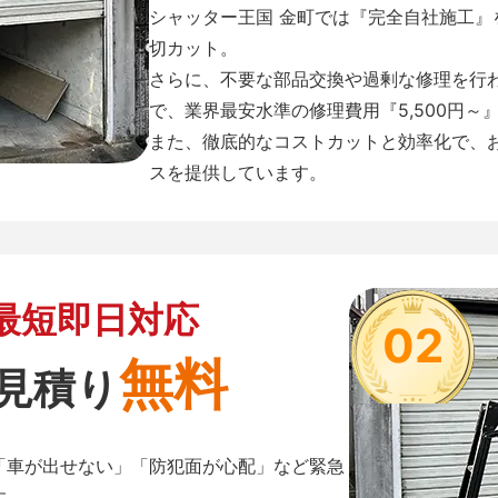
シャッター王国 金町では『完全自社施工
切カット。
さらに、不要な部品交換や過剰な修理を行
で、業界最安水準の修理費用『5,500円～
また、徹底的なコストカットと効率化で、
スを提供しています。
最短即日対応
02
無料
見積り
「車が出せない」「防犯面が心配」など緊急
す。