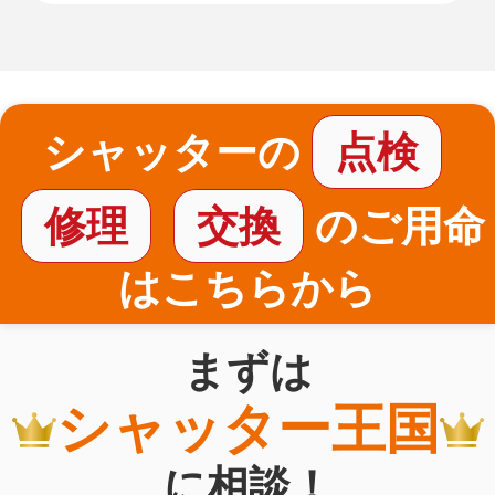
シャッターの
点検
修理
交換
のご用命
はこちらから
まずは
シャッター王国
に相談！