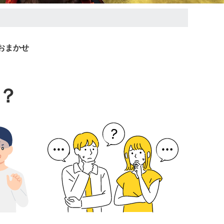
おまかせ
？