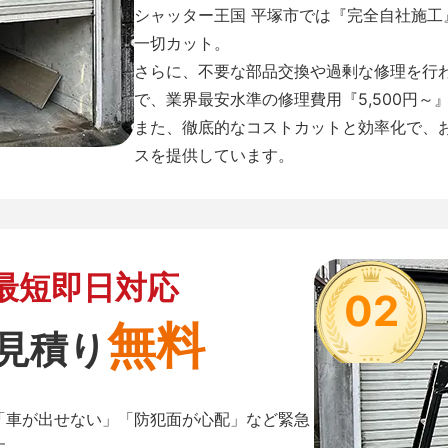
シャッター王国 平塚市では『完全自社施
一切カット。
さらに、不要な部品交換や過剰な修理を行
で、業界最安水準の修理費用『5,500円～
また、徹底的なコストカットと効率化で、
スを提供しています。
最短即日対応
02
無料
見積り
「車が出せない」「防犯面が心配」など緊急
す。