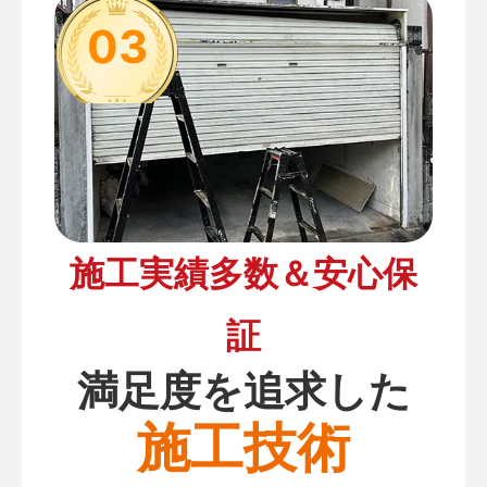
03
施工実績多数＆安心保
証
満足度を追求した
施工技術