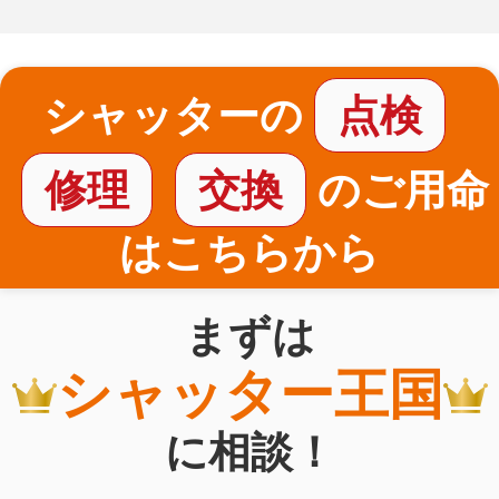
シャッターの
点検
修理
交換
のご用命
はこちらから
まずは
シャッター王国
に相談！