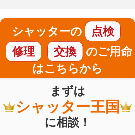
シャッターの
点検
修理
交換
のご用命
はこちらから
まずは
シャッター王国
に相談！