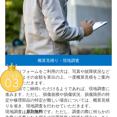
概算見積り・現地調査
お見積りフォームをご利用の方は、写真や故障状況など
STEP
からおおよその金額を算出の上、一度概算見積をご案内
03
させていただきます。
その金額でご納得いただけるようであれば、現地調査に
進みます。ただし、損傷規模や損傷状況、損傷箇所の特
定や修理部品の特定が難しい場合については、概算見積
りを省き、現地調査を行わせていただきます。
現地調査は
原則無料
です。ただし、調査の際に何らかの