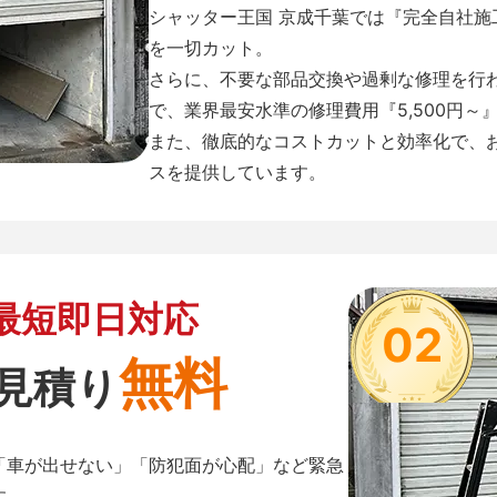
シャッター王国 京成千葉では『完全自社
を一切カット。
さらに、不要な部品交換や過剰な修理を行
で、業界最安水準の修理費用『5,500円～
また、徹底的なコストカットと効率化で、
スを提供しています。
最短即日対応
02
無料
見積り
「車が出せない」「防犯面が心配」など緊急
す。