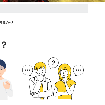
おまかせ
？