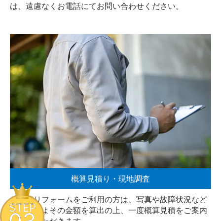
は、遠慮なく
お電話
にてお問い合わせください。
概算見積り・現地調査
お見積りフォームをご利用の方は、写真や故障状況など
STEP
からおおよその金額を算出の上、一度概算見積をご案内
させていただきます。