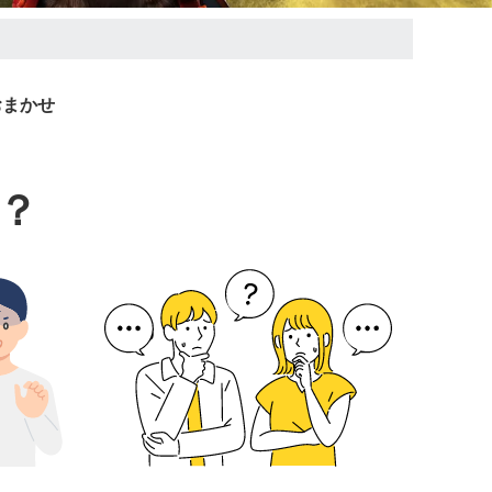
おまかせ
？