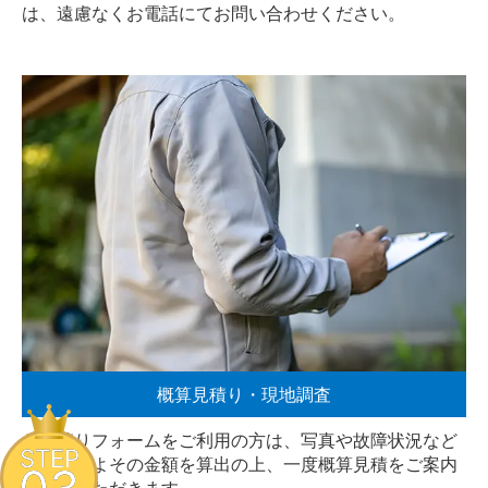
は、遠慮なく
お電話
にてお問い合わせください。
概算見積り・現地調査
お見積りフォームをご利用の方は、写真や故障状況など
STEP
からおおよその金額を算出の上、一度概算見積をご案内
させていただきます。