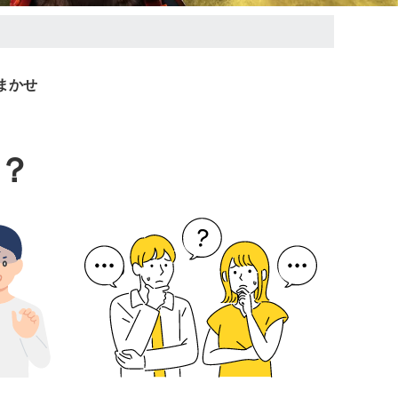
まかせ
？