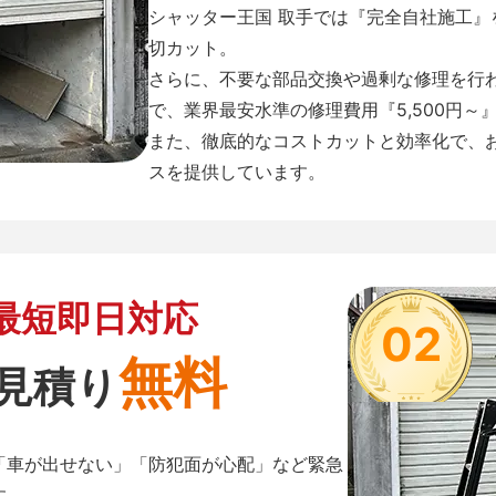
シャッター王国 取手では『完全自社施工
切カット。
さらに、不要な部品交換や過剰な修理を行
で、業界最安水準の修理費用『5,500円～
また、徹底的なコストカットと効率化で、
スを提供しています。
最短即日対応
02
無料
見積り
「車が出せない」「防犯面が心配」など緊急
す。