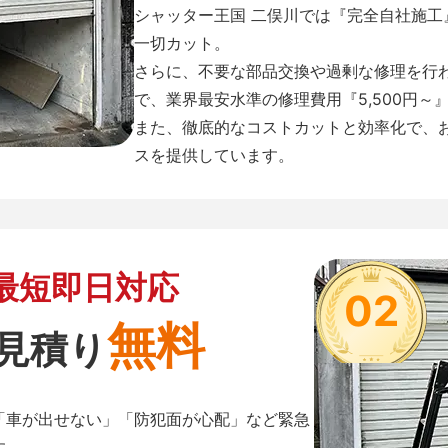
シャッター王国 二俣川では『完全自社施
一切カット。
さらに、不要な部品交換や過剰な修理を行
で、業界最安水準の修理費用『5,500円～
また、徹底的なコストカットと効率化で、
スを提供しています。
最短即日対応
02
無料
見積り
「車が出せない」「防犯面が心配」など緊急
す。