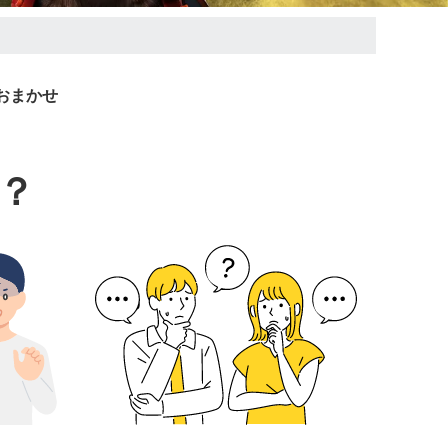
おまかせ
？