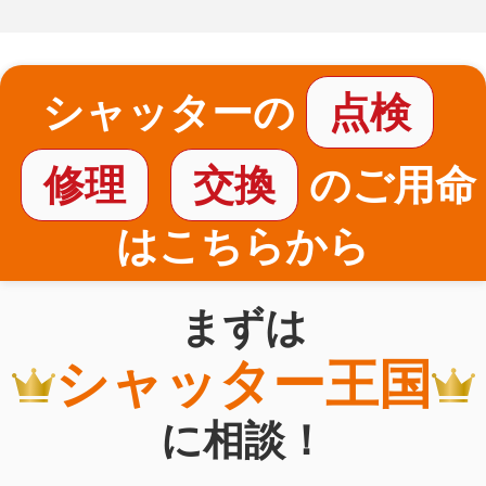
シャッターの
点検
修理
交換
のご用命
はこちらから
まずは
シャッター王国
に相談！