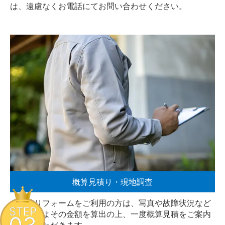
は、遠慮なく
お電話
にてお問い合わせください。
概算見積り・現地調査
お見積りフォームをご利用の方は、写真や故障状況など
STEP
からおおよその金額を算出の上、一度概算見積をご案内
させていただきます。