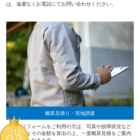
は、遠慮なく
お電話
にてお問い合わせください。
概算見積り・現地調査
お見積りフォームをご利用の方は、写真や故障状況など
STEP
からおおよその金額を算出の上、一度概算見積をご案内
させていただきます。