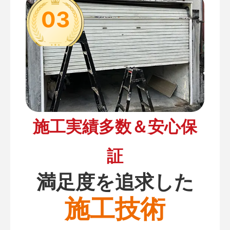
03
施工実績多数＆安心保
証
満足度を追求した
施工技術