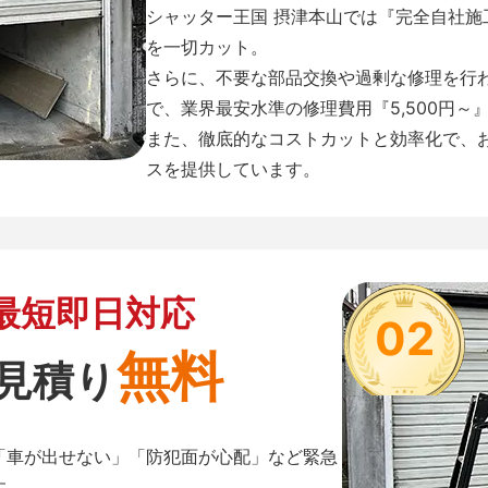
シャッター王国 摂津本山では『完全自社
を一切カット。
さらに、不要な部品交換や過剰な修理を行
で、業界最安水準の修理費用『5,500円～
また、徹底的なコストカットと効率化で、
スを提供しています。
最短即日対応
02
無料
見積り
「車が出せない」「防犯面が心配」など緊急
す。