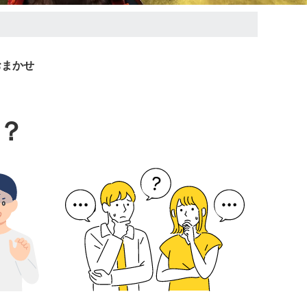
おまかせ
？