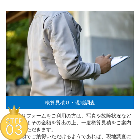
概算見積り・現地調査
お見積りフォームをご利用の方は、写真や故障状況など
STEP
からおおよその金額を算出の上、一度概算見積をご案内
03
させていただきます。
その金額でご納得いただけるようであれば、現地調査に