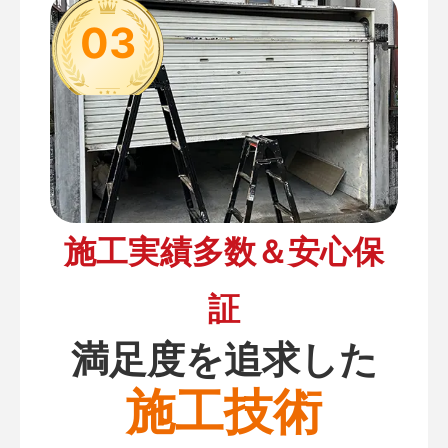
03
施工実績多数＆安心保
証
満足度を追求した
施工技術