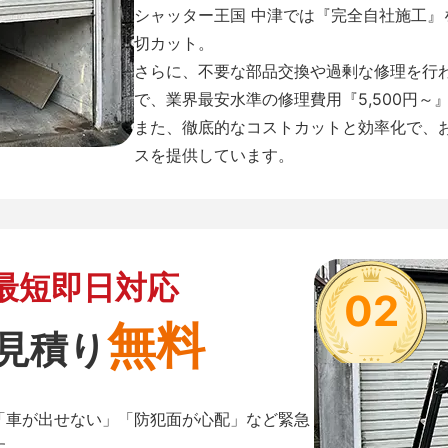
シャッター王国 中津では『完全自社施工
切カット。
さらに、不要な部品交換や過剰な修理を行
で、業界最安水準の修理費用『5,500円～
また、徹底的なコストカットと効率化で、
スを提供しています。
最短即日対応
02
無料
見積り
「車が出せない」「防犯面が心配」など緊急
す。