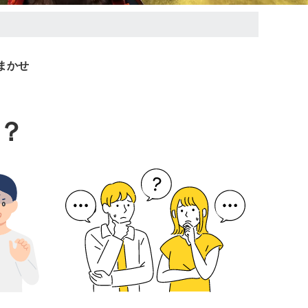
まかせ
？