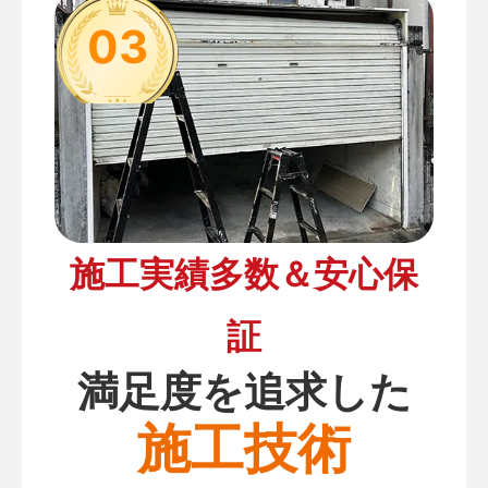
03
施工実績多数＆安心保
証
満足度を追求した
施工技術