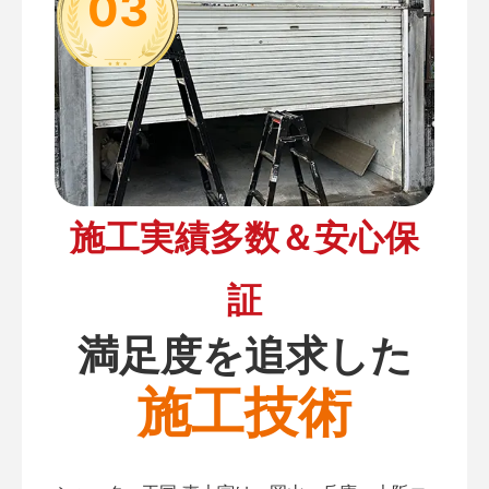
03
施工実績多数＆安心保
証
満足度を追求した
施工技術