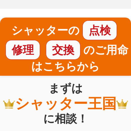
シャッターの
点検
修理
交換
のご用命
はこちらから
まずは
シャッター王国
に相談！