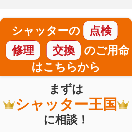
シャッターの
点検
修理
交換
のご用命
はこちらから
まずは
シャッター王国
に相談！