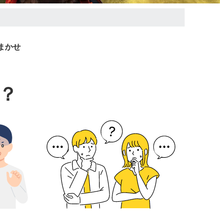
まかせ
？