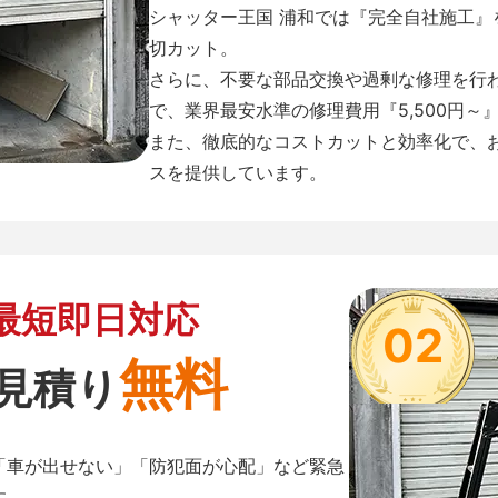
シャッター王国 浦和では『完全自社施工
切カット。
さらに、不要な部品交換や過剰な修理を行
で、業界最安水準の修理費用『5,500円～
また、徹底的なコストカットと効率化で、
スを提供しています。
最短即日対応
02
無料
見積り
「車が出せない」「防犯面が心配」など緊急
す。