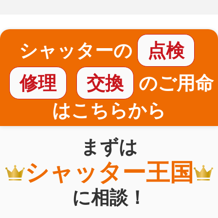
シャッターの
点検
修理
交換
のご用命
はこちらから
まずは
シャッター王国
に相談！