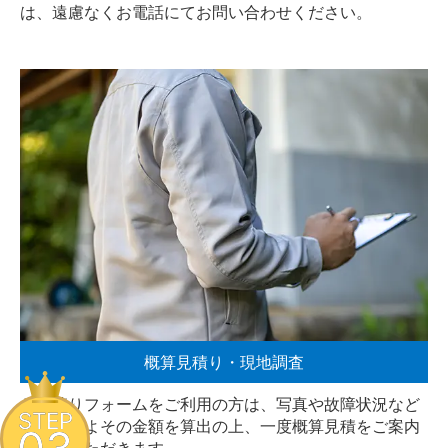
は、遠慮なく
お電話
にてお問い合わせください。
概算見積り・現地調査
お見積りフォームをご利用の方は、写真や故障状況など
STEP
からおおよその金額を算出の上、一度概算見積をご案内
させていただきます。