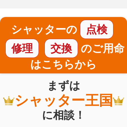
シャッターの
点検
修理
交換
のご用命
はこちらから
まずは
シャッター王国
に相談！