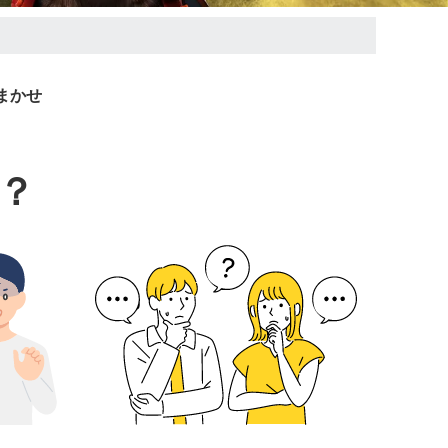
まかせ
？