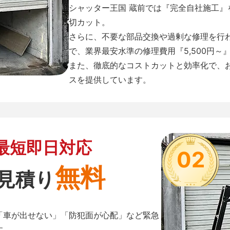
シャッター王国 蔵前では『完全自社施工
切カット。
さらに、不要な部品交換や過剰な修理を行
で、業界最安水準の修理費用『5,500円～
また、徹底的なコストカットと効率化で、
スを提供しています。
最短即日対応
02
無料
見積り
「車が出せない」「防犯面が心配」など緊急
す。