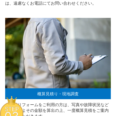
は、遠慮なく
お電話
にてお問い合わせください。
概算見積り・現地調査
お見積りフォームをご利用の方は、写真や故障状況など
STEP
からおおよその金額を算出の上、一度概算見積をご案内
させていただきます。