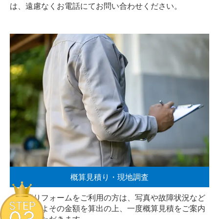
は、遠慮なく
お電話
にてお問い合わせください。
概算見積り・現地調査
お見積りフォームをご利用の方は、写真や故障状況など
STEP
からおおよその金額を算出の上、一度概算見積をご案内
させていただきます。