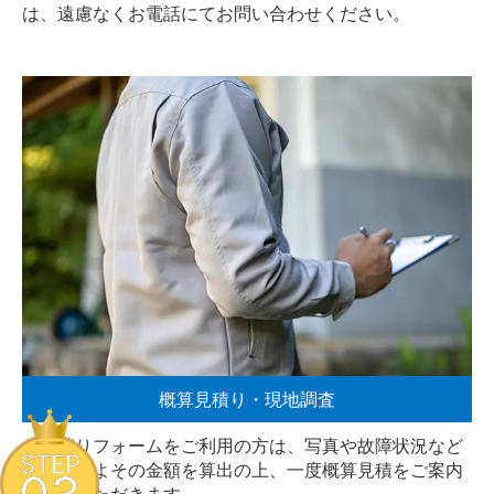
は、遠慮なく
お電話
にてお問い合わせください。
概算見積り・現地調査
お見積りフォームをご利用の方は、写真や故障状況など
STEP
からおおよその金額を算出の上、一度概算見積をご案内
させていただきます。