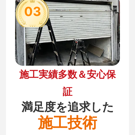
03
施工実績多数＆安心保
証
満足度を追求した
施工技術